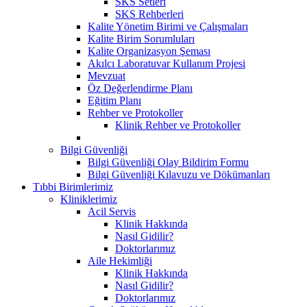
SKS Setleri
SKS Rehberleri
Kalite Yönetim Birimi ve Çalışmaları
Kalite Birim Sorumluları
Kalite Organizasyon Şeması
Akılcı Laboratuvar Kullanım Projesi
Mevzuat
Öz Değerlendirme Planı
Eğitim Planı
Rehber ve Protokoller
Klinik Rehber ve Protokoller
Bilgi Güvenliği
Bilgi Güvenliği Olay Bildirim Formu
Bilgi Güvenliği Kılavuzu ve Dökümanları
Tıbbi Birimlerimiz
Kliniklerimiz
Acil Servis
Klinik Hakkında
Nasıl Gidilir?
Doktorlarımız
Aile Hekimliği
Klinik Hakkında
Nasıl Gidilir?
Doktorlarımız