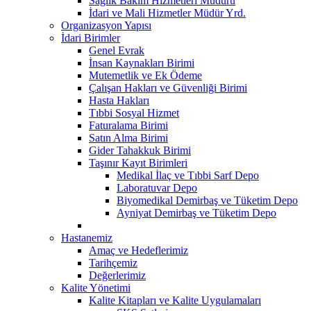
Sağlık Bakım Hizmetleri Müdürü
İdari ve Mali Hizmetler Müdür Yrd.
Organizasyon Yapısı
İdari Birimler
Genel Evrak
İnsan Kaynakları Birimi
Mutemetlik ve Ek Ödeme
Çalışan Hakları ve Güvenliği Birimi
Hasta Hakları
Tıbbi Sosyal Hizmet
Faturalama Birimi
Satın Alma Birimi
Gider Tahakkuk Birimi
Taşınır Kayıt Birimleri
Medikal İlaç ve Tıbbi Sarf Depo
Laboratuvar Depo
Biyomedikal Demirbaş ve Tüketim Depo
Ayniyat Demirbaş ve Tüketim Depo
Hastanemiz
Amaç ve Hedeflerimiz
Tarihçemiz
Değerlerimiz
Kalite Yönetimi
Kalite Kitapları ve Kalite Uygulamaları