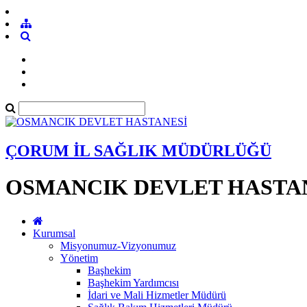
ÇORUM İL SAĞLIK MÜDÜRLÜĞÜ
OSMANCIK DEVLET HASTA
Kurumsal
Misyonumuz-Vizyonumuz
Yönetim
Başhekim
Başhekim Yardımcısı
İdari ve Mali Hizmetler Müdürü