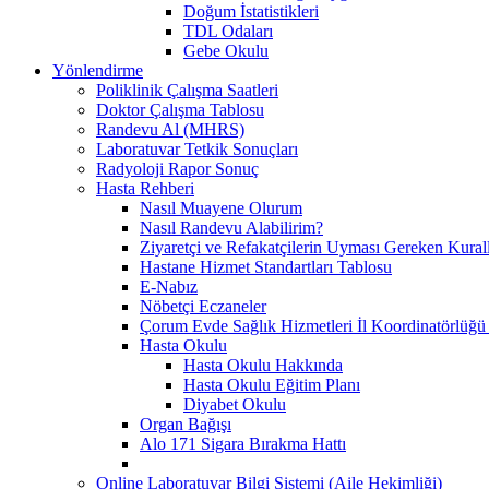
Doğum İstatistikleri
TDL Odaları
Gebe Okulu
Yönlendirme
Poliklinik Çalışma Saatleri
Doktor Çalışma Tablosu
Randevu Al (MHRS)
Laboratuvar Tetkik Sonuçları
Radyoloji Rapor Sonuç
Hasta Rehberi
Nasıl Muayene Olurum
Nasıl Randevu Alabilirim?
Ziyaretçi ve Refakatçilerin Uyması Gereken Kural
Hastane Hizmet Standartları Tablosu
E-Nabız
Nöbetçi Eczaneler
Çorum Evde Sağlık Hizmetleri İl Koordinatörlüğü 
Hasta Okulu
Hasta Okulu Hakkında
Hasta Okulu Eğitim Planı
Diyabet Okulu
Organ Bağışı
Alo 171 Sigara Bırakma Hattı
Online Laboratuvar Bilgi Sistemi (Aile Hekimliği)