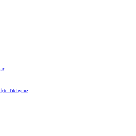
lar
İçin Tıklayınız