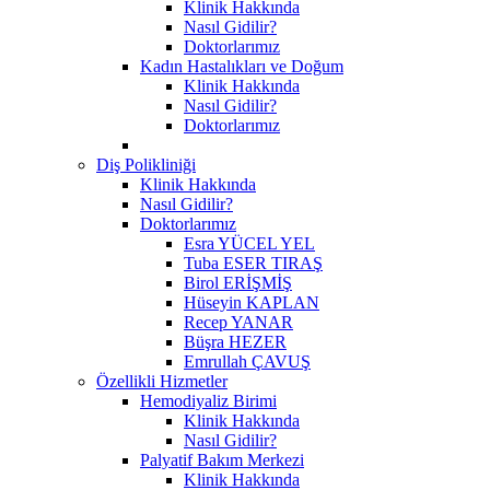
Klinik Hakkında
Nasıl Gidilir?
Doktorlarımız
Kadın Hastalıkları ve Doğum
Klinik Hakkında
Nasıl Gidilir?
Doktorlarımız
Diş Polikliniği
Klinik Hakkında
Nasıl Gidilir?
Doktorlarımız
Esra YÜCEL YEL
Tuba ESER TIRAŞ
Birol ERİŞMİŞ
Hüseyin KAPLAN
Recep YANAR
Büşra HEZER
Emrullah ÇAVUŞ
Özellikli Hizmetler
Hemodiyaliz Birimi
Klinik Hakkında
Nasıl Gidilir?
Palyatif Bakım Merkezi
Klinik Hakkında