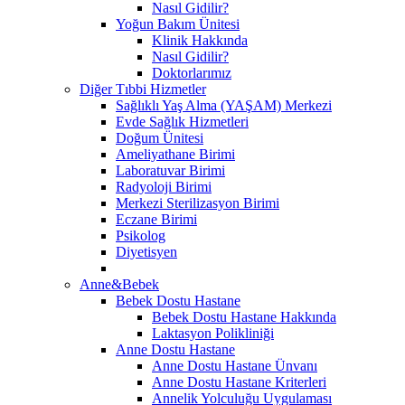
Nasıl Gidilir?
Yoğun Bakım Ünitesi
Klinik Hakkında
Nasıl Gidilir?
Doktorlarımız
Diğer Tıbbi Hizmetler
Sağlıklı Yaş Alma (YAŞAM) Merkezi
Evde Sağlık Hizmetleri
Doğum Ünitesi
Ameliyathane Birimi
Laboratuvar Birimi
Radyoloji Birimi
Merkezi Sterilizasyon Birimi
Eczane Birimi
Psikolog
Diyetisyen
Anne&Bebek
Bebek Dostu Hastane
Bebek Dostu Hastane Hakkında
Laktasyon Polikliniği
Anne Dostu Hastane
Anne Dostu Hastane Ünvanı
Anne Dostu Hastane Kriterleri
Annelik Yolculuğu Uygulaması