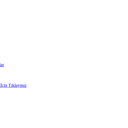
lar
İçin Tıklayınız