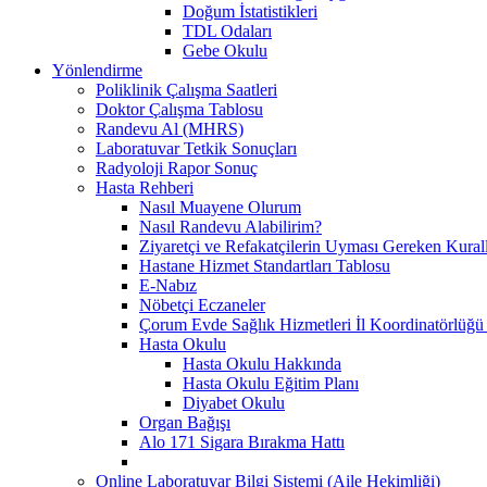
Doğum İstatistikleri
TDL Odaları
Gebe Okulu
Yönlendirme
Poliklinik Çalışma Saatleri
Doktor Çalışma Tablosu
Randevu Al (MHRS)
Laboratuvar Tetkik Sonuçları
Radyoloji Rapor Sonuç
Hasta Rehberi
Nasıl Muayene Olurum
Nasıl Randevu Alabilirim?
Ziyaretçi ve Refakatçilerin Uyması Gereken Kural
Hastane Hizmet Standartları Tablosu
E-Nabız
Nöbetçi Eczaneler
Çorum Evde Sağlık Hizmetleri İl Koordinatörlüğü 
Hasta Okulu
Hasta Okulu Hakkında
Hasta Okulu Eğitim Planı
Diyabet Okulu
Organ Bağışı
Alo 171 Sigara Bırakma Hattı
Online Laboratuvar Bilgi Sistemi (Aile Hekimliği)