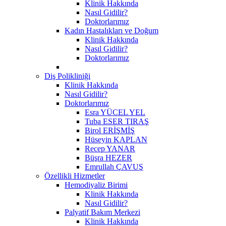
Klinik Hakkında
Nasıl Gidilir?
Doktorlarımız
Kadın Hastalıkları ve Doğum
Klinik Hakkında
Nasıl Gidilir?
Doktorlarımız
Diş Polikliniği
Klinik Hakkında
Nasıl Gidilir?
Doktorlarımız
Esra YÜCEL YEL
Tuba ESER TIRAŞ
Birol ERİŞMİŞ
Hüseyin KAPLAN
Recep YANAR
Büşra HEZER
Emrullah ÇAVUŞ
Özellikli Hizmetler
Hemodiyaliz Birimi
Klinik Hakkında
Nasıl Gidilir?
Palyatif Bakım Merkezi
Klinik Hakkında