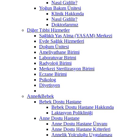
Nasıl Gidilir?
Yoğun Bakım Ünitesi
Klinik Hakkında
Nasıl Gidilir?
Doktorlarımız
Diğer Tıbbi Hizmetler
Sağlıklı Yaş Alma (YAŞAM) Merkezi
Evde Sağlık Hizmetleri
Doğum Ünitesi
Ameliyathane Birimi
Laboratuvar Birimi
Radyoloji Birimi
Merkezi Sterilizasyon Birimi
Eczane Birimi
Psikolog
Diyetisyen
Anne&Bebek
Bebek Dostu Hastane
Bebek Dostu Hastane Hakkında
Laktasyon Polikliniği
Anne Dostu Hastane
Anne Dostu Hastane Ünvanı
Anne Dostu Hastane Kriterleri
Annelik Yolculuğu Uygulaması