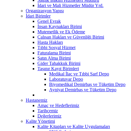
Sağlık Bakım Hizmetleri Müdürü
İdari ve Mali Hizmetler Müdür Yrd.
Organizasyon Yapısı
İdari Birimler
Genel Evrak
İnsan Kaynakları Birimi
Mutemetlik ve Ek Ödeme
Çalışan Hakları ve Güvenliği Birimi
Hasta Hakları
Tıbbi Sosyal Hizmet
Faturalama Birimi
Satın Alma Birimi
Gider Tahakkuk Birimi
Taşınır Kayıt Birimleri
Medikal İlaç ve Tıbbi Sarf Depo
Laboratuvar Depo
Biyomedikal Demirbaş ve Tüketim Depo
Ayniyat Demirbaş ve Tüketim Depo
Hastanemiz
Amaç ve Hedeflerimiz
Tarihçemiz
Değerlerimiz
Kalite Yönetimi
Kalite Kitapları ve Kalite Uygulamaları