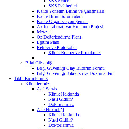
SKS Setleri
SKS Rehberleri
Kalite Yönetim Birimi ve Çalışmaları
Kalite Birim Sorumluları
Kalite Organizasyon Şeması
Akılcı Laboratuvar Kullanım Projesi
Mevzuat
Öz Değerlendirme Planı
Eğitim Planı
Rehber ve Protokoller
Klinik Rehber ve Protokoller
Bilgi Güvenliği
Bilgi Güvenliği Olay Bildirim Formu
Bilgi Güvenliği Kılavuzu ve Dökümanları
Tıbbi Birimlerimiz
Kliniklerimiz
Acil Servis
Klinik Hakkında
Nasıl Gidilir?
Doktorlarımız
Aile Hekimliği
Klinik Hakkında
Nasıl Gidilir?
Doktorlarımız