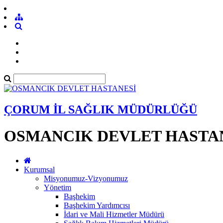
ÇORUM İL SAĞLIK MÜDÜRLÜĞÜ
OSMANCIK DEVLET HASTA
Kurumsal
Misyonumuz-Vizyonumuz
Yönetim
Başhekim
Başhekim Yardımcısı
İdari ve Mali Hizmetler Müdürü