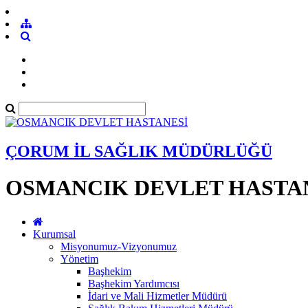
ÇORUM İL SAĞLIK MÜDÜRLÜĞÜ
OSMANCIK DEVLET HASTA
Kurumsal
Misyonumuz-Vizyonumuz
Yönetim
Başhekim
Başhekim Yardımcısı
İdari ve Mali Hizmetler Müdürü