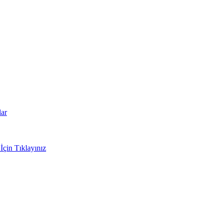
lar
İçin Tıklayınız