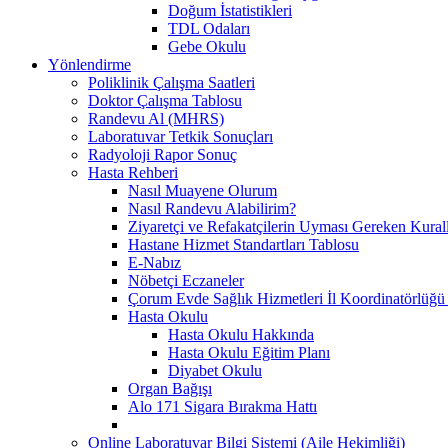
Doğum İstatistikleri
TDL Odaları
Gebe Okulu
Yönlendirme
Poliklinik Çalışma Saatleri
Doktor Çalışma Tablosu
Randevu Al (MHRS)
Laboratuvar Tetkik Sonuçları
Radyoloji Rapor Sonuç
Hasta Rehberi
Nasıl Muayene Olurum
Nasıl Randevu Alabilirim?
Ziyaretçi ve Refakatçilerin Uyması Gereken Kural
Hastane Hizmet Standartları Tablosu
E-Nabız
Nöbetçi Eczaneler
Çorum Evde Sağlık Hizmetleri İl Koordinatörlüğü 
Hasta Okulu
Hasta Okulu Hakkında
Hasta Okulu Eğitim Planı
Diyabet Okulu
Organ Bağışı
Alo 171 Sigara Bırakma Hattı
Online Laboratuvar Bilgi Sistemi (Aile Hekimliği)