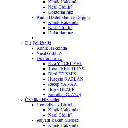
Klinik Hakkında
Nasıl Gidilir?
Doktorlarımız
Kadın Hastalıkları ve Doğum
Klinik Hakkında
Nasıl Gidilir?
Doktorlarımız
Diş Polikliniği
Klinik Hakkında
Nasıl Gidilir?
Doktorlarımız
Esra YÜCEL YEL
Tuba ESER TIRAŞ
Birol ERİŞMİŞ
Hüseyin KAPLAN
Recep YANAR
Büşra HEZER
Emrullah ÇAVUŞ
Özellikli Hizmetler
Hemodiyaliz Birimi
Klinik Hakkında
Nasıl Gidilir?
Palyatif Bakım Merkezi
Klinik Hakkında