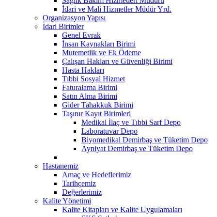
Sağlık Bakım Hizmetleri Müdürü
İdari ve Mali Hizmetler Müdür Yrd.
Organizasyon Yapısı
İdari Birimler
Genel Evrak
İnsan Kaynakları Birimi
Mutemetlik ve Ek Ödeme
Çalışan Hakları ve Güvenliği Birimi
Hasta Hakları
Tıbbi Sosyal Hizmet
Faturalama Birimi
Satın Alma Birimi
Gider Tahakkuk Birimi
Taşınır Kayıt Birimleri
Medikal İlaç ve Tıbbi Sarf Depo
Laboratuvar Depo
Biyomedikal Demirbaş ve Tüketim Depo
Ayniyat Demirbaş ve Tüketim Depo
Hastanemiz
Amaç ve Hedeflerimiz
Tarihçemiz
Değerlerimiz
Kalite Yönetimi
Kalite Kitapları ve Kalite Uygulamaları