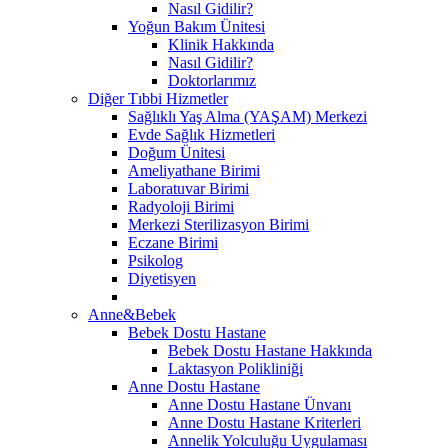
Nasıl Gidilir?
Yoğun Bakım Ünitesi
Klinik Hakkında
Nasıl Gidilir?
Doktorlarımız
Diğer Tıbbi Hizmetler
Sağlıklı Yaş Alma (YAŞAM) Merkezi
Evde Sağlık Hizmetleri
Doğum Ünitesi
Ameliyathane Birimi
Laboratuvar Birimi
Radyoloji Birimi
Merkezi Sterilizasyon Birimi
Eczane Birimi
Psikolog
Diyetisyen
Anne&Bebek
Bebek Dostu Hastane
Bebek Dostu Hastane Hakkında
Laktasyon Polikliniği
Anne Dostu Hastane
Anne Dostu Hastane Ünvanı
Anne Dostu Hastane Kriterleri
Annelik Yolculuğu Uygulaması