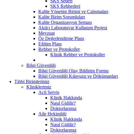
SKS Setleri
SKS Rehberleri
Kalite Yönetim Birimi ve Çalışmaları
Kalite Birim Sorumluları
Kalite Organizasyon Şeması
Akılcı Laboratuvar Kullanım Projesi
Mevzuat
Öz Değerlendirme Planı
Eğitim Planı
Rehber ve Protokoller
Klinik Rehber ve Protokoller
Bilgi Güvenliği
Bilgi Güvenliği Olay Bildirim Formu
Bilgi Güvenliği Kılavuzu ve Dökümanları
Tıbbi Birimlerimiz
Kliniklerimiz
Acil Servis
Klinik Hakkında
Nasıl Gidilir?
Doktorlarımız
Aile Hekimliği
Klinik Hakkında
Nasıl Gidilir?
Doktorlarımız